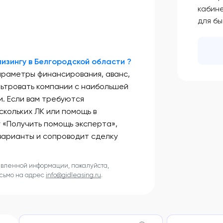
кабин
для б
изингу в Белгородской области ?
араметры финансирования, аванс,
льтровать компании с наибольшей
. Если вам требуются
скольких ЛК или помощь в
у «Получить помощь эксперта»,
варианты и сопроводит сделку
авленной информации, пожалуйста,
исьмо на адрес
info@gidleasing.ru
.