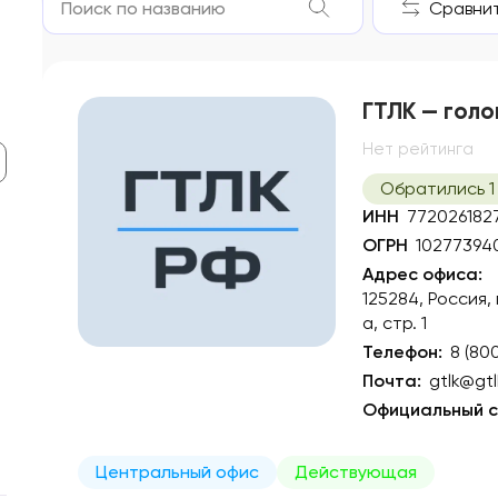
Сравнить
ГТЛК — голо
Нет рейтинга
Обратились 1
ИНН
772026182
ОГРН
10277394
Адрес офиса:
125284, Россия,
а, стр. 1
Телефон:
8 (80
Почта:
gtlk@gtl
Официальный с
Центральный офис
Действующая