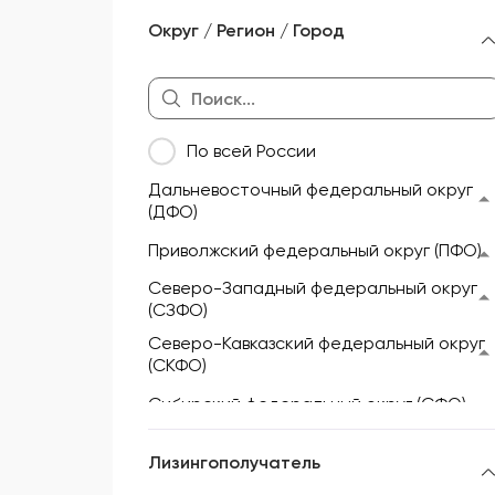
Морской и речной транспорт
Округ / Регион / Город
Мототехника и техника для
активного отдыха
Недвижимость
По всей России
Оборудование
Дальневосточный федеральный округ
Прицепы и полуприцепы
(ДФО)
Сельскохозяйственная техника
Приволжский федеральный округ (ПФО)
Складская техника
Северо-Западный федеральный округ
(СЗФО)
Спецтехника
Северо-Кавказский федеральный округ
(СКФО)
Сибирский федеральный округ (СФО)
Уральский федеральный округ (УФО)
Лизингополучатель
Центральный федеральный округ (ЦФО)