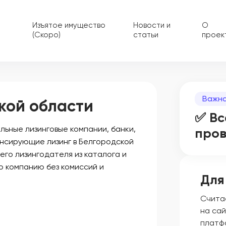
Изъятое имущество
Новости и
О
(Скоро)
статьи
проек
Важна
кой области
✅ Вс
ьные лизинговые компании, банки,
про
ансирующие лизинг в Белгородской
его лизингодателя из каталога и
ю компанию без комиссий и
Для
Счита
на сай
платф