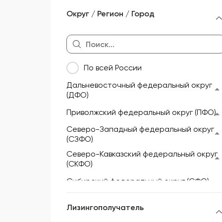
Морской и речной транспорт
Округ / Регион / Город
Мототехника и техника для
активного отдыха
Недвижимость
По всей России
Оборудование
Дальневосточный федеральный округ
Прицепы и полуприцепы
(ДФО)
Сельскохозяйственная техника
Приволжский федеральный округ (ПФО)
Складская техника
Северо-Западный федеральный округ
(СЗФО)
Спецтехника
Северо-Кавказский федеральный округ
(СКФО)
Сибирский федеральный округ (СФО)
Уральский федеральный округ (УФО)
Лизингополучатель
Центральный федеральный округ (ЦФО)