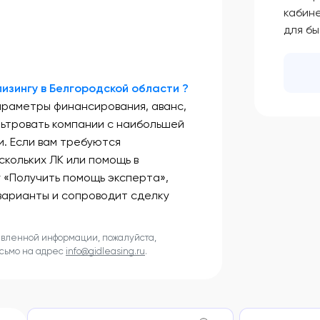
кабин
для б
изингу в Белгородской области ?
араметры финансирования, аванс,
льтровать компании с наибольшей
. Если вам требуются
скольких ЛК или помощь в
у «Получить помощь эксперта»,
варианты и сопроводит сделку
авленной информации, пожалуйста,
исьмо на адрес
info@gidleasing.ru
.