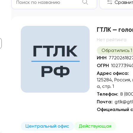
Сравнить
ГТЛК — голо
Нет рейтинга
Обратились 1
ИНН
772026182
ОГРН
10277394
Адрес офиса:
125284, Россия,
а, стр. 1
Телефон:
8 (80
Почта:
gtlk@gtl
Официальный с
Центральный офис
Действующая