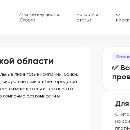
Изъятое имущество
Новости и
О
(Скоро)
статьи
проек
Важна
кой области
✅ Вс
ьные лизинговые компании, банки,
про
ансирующие лизинг в Белгородской
его лизингодателя из каталога и
ю компанию без комиссий и
Для
Счита
на сай
платф